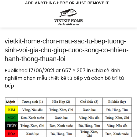
Skip
ADD ANYTHING HERE OR JUST REMOVE IT...
to
0
content
vietkit-home-chon-mau-sac-tu-bep-tuong-
sinh-voi-gia-chu-giup-cuoc-song-co-nhieu-
hanh-thong-thuan-loi
Published
17/06/2021
at
657 × 257
in
Chia sẻ kinh
nghiệm chọn mẫu thiết kế tủ bếp và cách bố trí tủ
bếp