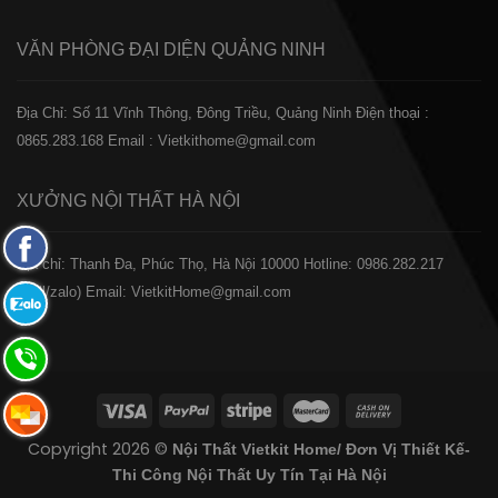
VĂN PHÒNG ĐẠI DIỆN
QUẢNG NINH
Địa Chỉ: Số 11 Vĩnh Thông, Đông Triều, Quảng Ninh
Điện thoại :
0865.283.168
Email : Vietkithome@gmail.com
XƯỞNG NỘI THẤT
HÀ NỘI
Fanpage
️Địa chỉ: Thanh Đa, Phúc Thọ, Hà Nội 10000
Hotline: 0986.282.217
Facebook
(Call/zalo)
Email: VietkitHome@gmail.com
Zalo:
0865.283.168
Hotline:
0865.283.168
Hotline:
Copyright 2026 ©
Nội Thất Vietkit Home/ Đơn Vị Thiết Kế-
0865.283.168
Thi Công Nội Thất Uy Tín Tại Hà Nội