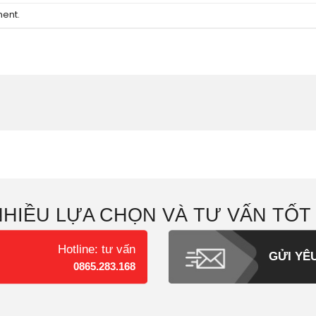
ment
.
NHIỀU LỰA CHỌN VÀ TƯ VẤN TỐT
Hotline: tư vấn
GỬI YÊ
0865.283.168