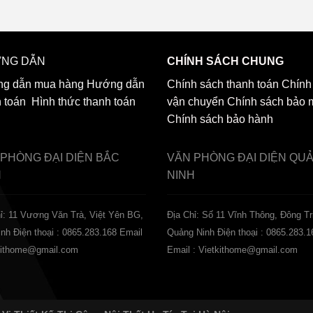
NG DẪN
CHÍNH SÁCH CHUNG
g dẫn mua hàng
Hướng dẫn
Chính sách thanh toán
Chính
h toán
Hình thức thanh toán
vận chuyển
Chính sách bảo 
Chính sách bảo hành
 PHÒNG ĐẠI DIỆN
BẮC
VĂN PHÒNG ĐẠI DIỆN
QU
H
NINH
ỉ: 11 Vương Văn Trà, Việt Yên BG,
Địa Chỉ: Số 11 Vĩnh Thông, Đông Tr
inh
Điện thoại : 0865.283.168
Email
Quảng Ninh
Điện thoại : 0865.283.1
tkithome@gmail.com
Email : Vietkithome@gmail.com