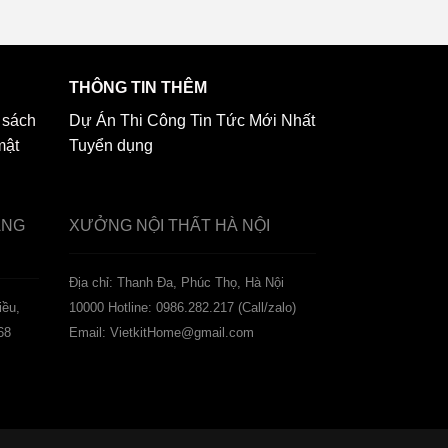
THÔNG TIN THÊM
 sách
Dự Án Thi Công
Tin Tức Mới Nhất
mật
Tuyển dụng
ẢNG
XƯỞNG NỘI THẤT
HÀ NỘI
️Địa chỉ: Thanh Đa, Phúc Thọ, Hà Nội
iều,
10000
Hotline: 0986.282.217 (Call/zalo)
68
Email: VietkitHome@gmail.com