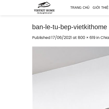
Skip
TRANG CHỦ
GIỚI THI
to
content
ban-le-tu-bep-vietkithome
Published
17/06/2021
at
800 × 619
in
Chia