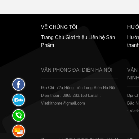
VỀ CHÚNG TÔI
HƯỚ
Trang Chủ
Giới thiệu
Liên hệ
Sản
Hướn
Phẩm
than
VĂN PHÒNG ĐẠI DIỆN
HÀ NỘI
VĂN
NIN
Fanpage
Địa Chỉ: 72a Hồng Tiến Long Biên Hà Nội
Facebook
Điện thoại : 0865.283.168
Email :
Địa Ch
Zalo:
Vietkithome@gmail.com
Bắc N
0865.283.168
: Vie
Hotline:
0865.283.168
Hotline: