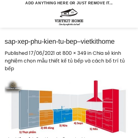
Skip
ADD ANYTHING HERE OR JUST REMOVE IT...
to
0
content
sap-xep-phu-kien-tu-bep–vietkithome
Published
17/06/2021
at
800 × 349
in
Chia sẻ kinh
nghiệm chọn mẫu thiết kế tủ bếp và cách bố trí tủ
bếp