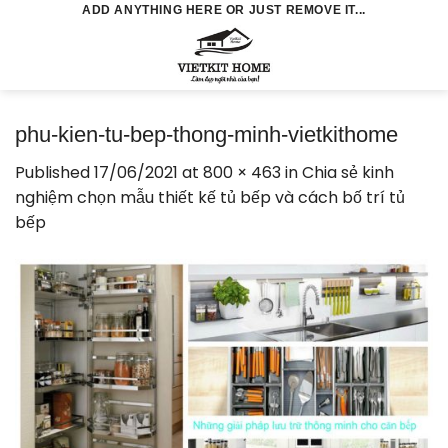
Skip
ADD ANYTHING HERE OR JUST REMOVE IT...
to
0
content
phu-kien-tu-bep-thong-minh-vietkithome
Published
17/06/2021
at
800 × 463
in
Chia sẻ kinh
nghiệm chọn mẫu thiết kế tủ bếp và cách bố trí tủ
bếp