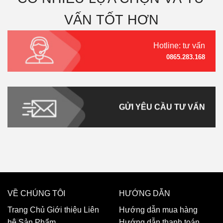
VẤN TỐT HƠN
Hotline: tư vấn
0865.283.168
GỬI YÊU CẦU TƯ VẤN
VỀ CHÚNG TÔI
HƯỚNG DẪN
Trang Chủ
Giới thiệu
Liên
Hướng dẫn mua hàng
hệ
Sản Phẩm
Hướng dẫn thanh toán