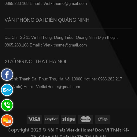
0865.283.168
Email : Vietkithome@gmail.com
VĂN PHÒNG ĐẠI DIỆN
QUẢNG NINH
Địa Chỉ: Số 11 Vĩnh Thông, Đông Triều, Quảng Ninh
Điện thoại :
0865.283.168
Email : Vietkithome@gmail.com
XƯỞNG NỘI THẤT
HÀ NỘI
Fanpage
️Địa chỉ: Thanh Đa, Phúc Thọ, Hà Nội 10000
Hotline: 0986.282.217
Facebook
(Call/zalo)
Email: VietkitHome@gmail.com
Zalo:
0865.283.168
Hotline:
0865.283.168
Hotline:
Copyright 2026 ©
Nội Thất Vietkit Home/ Đơn Vị Thiết Kế-
0865.283.168
Thi Công Nội Thất Uy Tín Tại Hà Nội