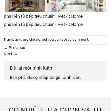
phụ kiện tủ bếp tiêu chuẩn- Vietkit Home
phụ kiện tủ bếp tiêu chuẩn- Vietkit Home
Trackbacks are closed, but you can
post a comment
.
←
Previous
Next
→
Để lại một bình luận
Bạn phải
đăng nhập
để gửi bình luận.
CÓ NHIỀU LỰA CHỌN VÀ TƯ