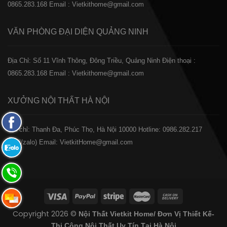
0865.283.168
Email : Vietkithome@gmail.com
VĂN PHÒNG ĐẠI DIỆN
QUẢNG NINH
Địa Chỉ: Số 11 Vĩnh Thông, Đông Triều, Quảng Ninh
Điện thoại :
0865.283.168
Email : Vietkithome@gmail.com
XƯỞNG NỘI THẤT
HÀ NỘI
Fanpage
️Địa chỉ: Thanh Đa, Phúc Thọ, Hà Nội 10000
Hotline: 0986.282.217
Facebook
(Call/zalo)
Email: VietkitHome@gmail.com
Zalo:
0865.283.168
Hotline:
0865.283.168
Hotline:
Copyright 2026 ©
Nội Thất Vietkit Home/ Đơn Vị Thiết Kế-
0865.283.168
Thi Công Nội Thất Uy Tín Tại Hà Nội