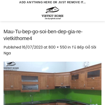
Skip
ADD ANYTHING HERE OR JUST REMOVE IT...
to
0
content
Mau-Tu-bep-go-soi-ben-dep-gia-re-
vietkithome4
Published
16/07/2023
at
800 × 550
in
Tủ Bếp Gỗ Sồi
Nga