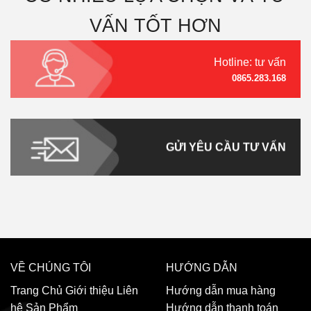
VẤN TỐT HƠN
Hotline: tư vấn
0865.283.168
GỬI YÊU CẦU TƯ VẤN
VỀ CHÚNG TÔI
HƯỚNG DẪN
Trang Chủ
Giới thiệu
Liên
Hướng dẫn mua hàng
hệ
Sản Phẩm
Hướng dẫn thanh toán