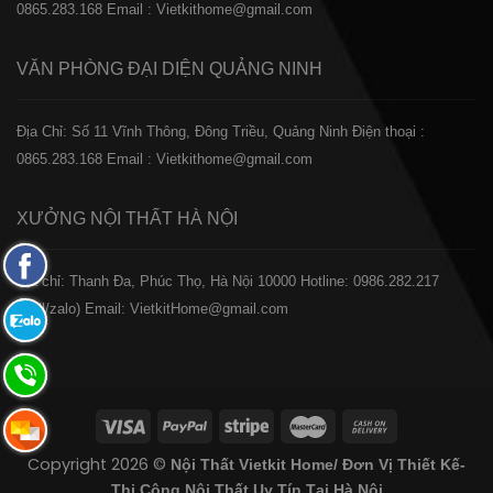
0865.283.168
Email : Vietkithome@gmail.com
VĂN PHÒNG ĐẠI DIỆN
QUẢNG NINH
Địa Chỉ: Số 11 Vĩnh Thông, Đông Triều, Quảng Ninh
Điện thoại :
0865.283.168
Email : Vietkithome@gmail.com
XƯỞNG NỘI THẤT
HÀ NỘI
Fanpage
️Địa chỉ: Thanh Đa, Phúc Thọ, Hà Nội 10000
Hotline: 0986.282.217
Facebook
(Call/zalo)
Email: VietkitHome@gmail.com
Zalo:
0865.283.168
Hotline:
0865.283.168
Hotline:
Copyright 2026 ©
Nội Thất Vietkit Home/ Đơn Vị Thiết Kế-
0865.283.168
Thi Công Nội Thất Uy Tín Tại Hà Nội