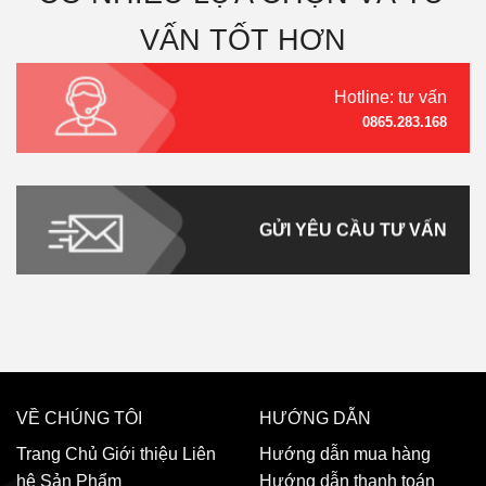
VẤN TỐT HƠN
Hotline: tư vấn
0865.283.168
GỬI YÊU CẦU TƯ VẤN
VỀ CHÚNG TÔI
HƯỚNG DẪN
Trang Chủ
Giới thiệu
Liên
Hướng dẫn mua hàng
hệ
Sản Phẩm
Hướng dẫn thanh toán