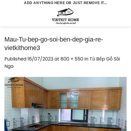
Skip
ADD ANYTHING HERE OR JUST REMOVE IT...
to
0
content
Mau-Tu-bep-go-soi-ben-dep-gia-re-
vietkithome3
Published
16/07/2023
at
800 × 550
in
Tủ Bếp Gỗ Sồi
Nga