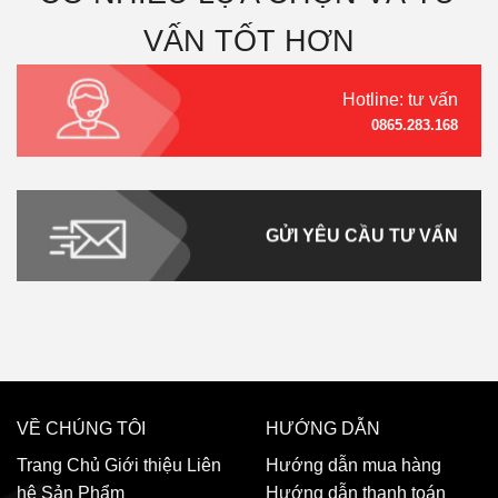
VẤN TỐT HƠN
Hotline: tư vấn
0865.283.168
GỬI YÊU CẦU TƯ VẤN
VỀ CHÚNG TÔI
HƯỚNG DẪN
Trang Chủ
Giới thiệu
Liên
Hướng dẫn mua hàng
hệ
Sản Phẩm
Hướng dẫn thanh toán