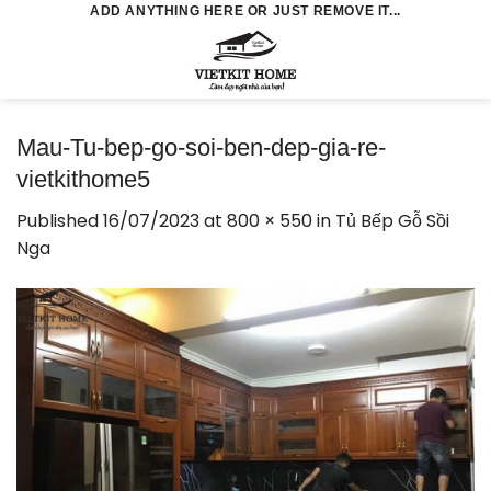
Skip
ADD ANYTHING HERE OR JUST REMOVE IT...
to
0
content
Mau-Tu-bep-go-soi-ben-dep-gia-re-
vietkithome5
Published
16/07/2023
at
800 × 550
in
Tủ Bếp Gỗ Sồi
Nga