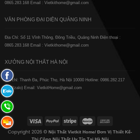
0865.283.168
Email : Vietkithome@gmail.com
VĂN PHÒNG ĐẠI DIỆN
QUẢNG NINH
Địa Chỉ: Số 11 Vĩnh Thông, Đông Triều, Quảng Ninh
Điện thoại :
0865.283.168
Email : Vietkithome@gmail.com
XƯỞNG NỘI THẤT
HÀ NỘI
Fanpage
️Địa chỉ: Thanh Đa, Phúc Thọ, Hà Nội 10000
Hotline: 0986.282.217
Facebook
(Call/zalo)
Email: VietkitHome@gmail.com
Zalo:
0865.283.168
Hotline:
0865.283.168
Hotline:
Copyright 2026 ©
Nội Thất Vietkit Home/ Đơn Vị Thiết Kế-
0865.283.168
Thi Công Nội Thất Uy Tín Tại Hà Nội