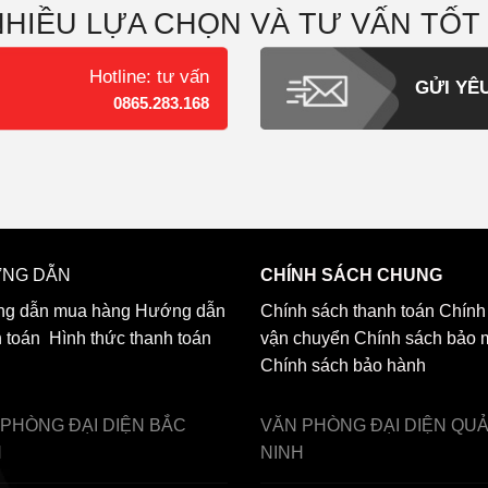
NHIỀU LỰA CHỌN VÀ TƯ VẤN TỐT
Hotline: tư vấn
GỬI YÊ
0865.283.168
NG DẪN
CHÍNH SÁCH CHUNG
g dẫn mua hàng
Hướng dẫn
Chính sách thanh toán
Chính
h toán
Hình thức thanh toán
vận chuyển
Chính sách bảo 
Chính sách bảo hành
 PHÒNG ĐẠI DIỆN
BẮC
VĂN PHÒNG ĐẠI DIỆN
QU
H
NINH