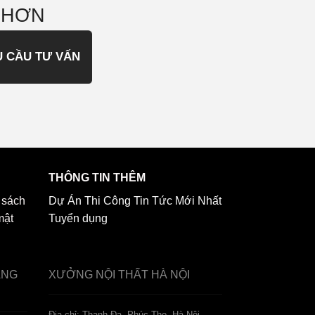
 HƠN
U CẦU TƯ VẤN
THÔNG TIN THÊM
 sách
Dự Án Thi Công
Tin Tức Mới Nhất
mật
Tuyển dụng
ẢNG
XƯỞNG NỘI THẤT
HÀ NỘI
️Địa chỉ: Thanh Đa, Phúc Thọ, Hà Nội