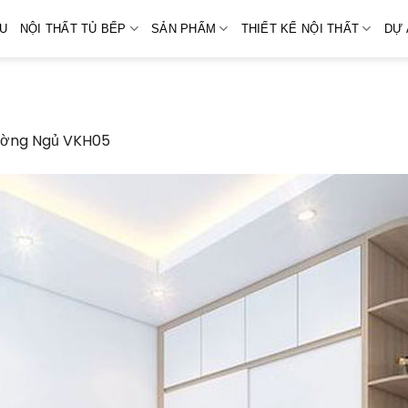
ỆU
NỘI THẤT TỦ BẾP
SẢN PHẨM
THIẾT KẾ NỘI THẤT
DỰ 
ường Ngủ VKH05