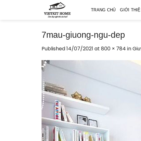
Skip
TRANG CHỦ
GIỚI THI
to
content
7mau-giuong-ngu-dep
Published
14/07/2021
at
800 × 784
in
Gi