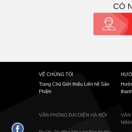
CÓ 
VỀ CHÚNG TÔI
HƯỚ
Trang Chủ
Giới thiệu
Liên hệ
Sản
Hướn
Phẩm
than
VĂN PHÒNG ĐẠI DIỆN
HÀ NỘI
VĂN
NIN
Fanpage
Địa Chỉ: 72a Hồng Tiến Long Biên Hà Nội