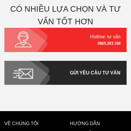
CÓ NHIỀU LỰA CHỌN VÀ TƯ
VẤN TỐT HƠN
Hotline: tư vấn
0865.283.168
GỬI YÊU CẦU TƯ VẤN
VỀ CHÚNG TÔI
HƯỚNG DẪN