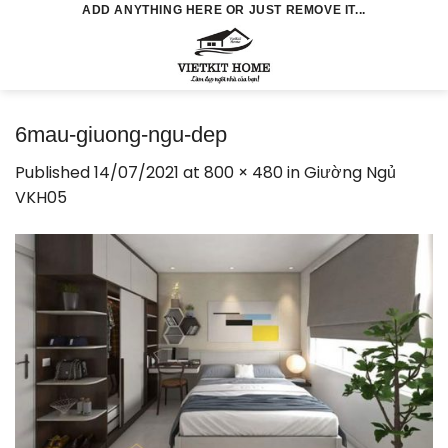
Skip
ADD ANYTHING HERE OR JUST REMOVE IT...
to
0
content
6mau-giuong-ngu-dep
Published
14/07/2021
at
800 × 480
in
Giường Ngủ
VKH05