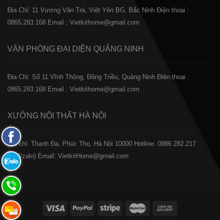
Địa Chỉ: 11 Vương Văn Trà, Việt Yên BG, Bắc Ninh
Điện thoại :
0865.283.168
Email : Vietkithome@gmail.com
VĂN PHÒNG ĐẠI DIỆN
QUẢNG NINH
Địa Chỉ: Số 11 Vĩnh Thông, Đông Triều, Quảng Ninh
Điện thoại :
0865.283.168
Email : Vietkithome@gmail.com
XƯỞNG NỘI THẤT
HÀ NỘI
Fanpage
️Địa chỉ: Thanh Đa, Phúc Thọ, Hà Nội 10000
Hotline: 0986.282.217
Facebook
(Call/zalo)
Email: VietkitHome@gmail.com
Zalo:
0865.283.168
Hotline:
0865.283.168
Hotline: