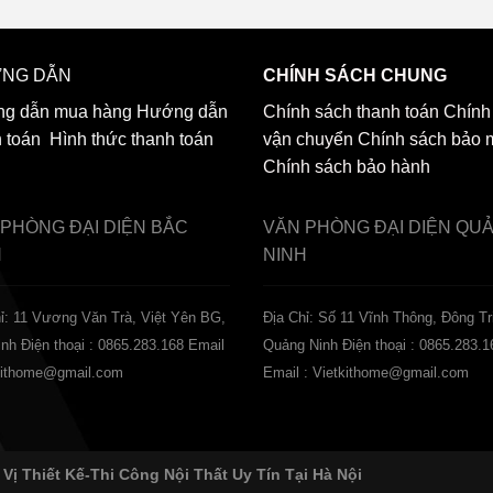
NG DẪN
CHÍNH SÁCH CHUNG
g dẫn mua hàng
Hướng dẫn
Chính sách thanh toán
Chính
h toán
Hình thức thanh toán
vận chuyển
Chính sách bảo 
Chính sách bảo hành
 PHÒNG ĐẠI DIỆN
BẮC
VĂN PHÒNG ĐẠI DIỆN
QU
H
NINH
ỉ: 11 Vương Văn Trà, Việt Yên BG,
Địa Chỉ: Số 11 Vĩnh Thông, Đông Tr
inh
Điện thoại : 0865.283.168
Email
Quảng Ninh
Điện thoại : 0865.283.1
tkithome@gmail.com
Email : Vietkithome@gmail.com
 Vị Thiết Kế-Thi Công Nội Thất Uy Tín Tại Hà Nội