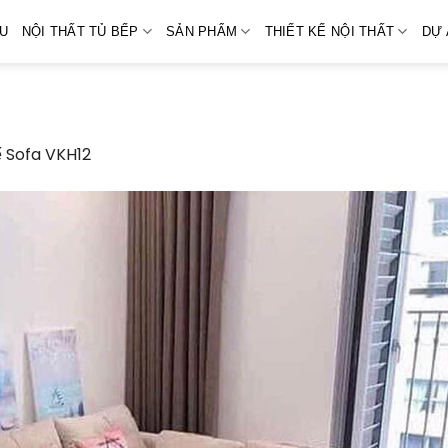
ỆU
NỘI THẤT TỦ BẾP
SẢN PHẨM
THIẾT KẾ NỘI THẤT
DỰ 
 Sofa VKH12