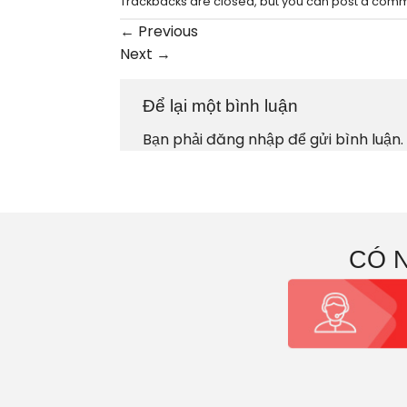
Trackbacks are closed, but you can
post a com
←
Previous
Next
→
Để lại một bình luận
Bạn phải
đăng nhập
để gửi bình luận.
CÓ 