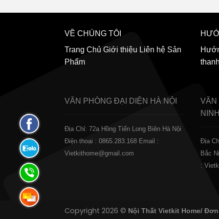
VỀ CHÚNG TÔI
HƯỚ
Trang Chủ
Giới thiệu
Liên hệ
Sản
Hướn
Phẩm
than
VĂN PHÒNG ĐẠI DIỆN
HÀ NỘI
VĂN
NIN
Fanpage
Địa Chỉ: 72a Hồng Tiến Long Biên Hà Nội
Facebook
Điện thoại : 0865.283.168
Email :
Địa Ch
Zalo:
Vietkithome@gmail.com
Bắc N
0865.283.168
: Vie
Hotline:
0865.283.168
Hotline:
Copyright 2026 ©
Nội Thất Vietkit Home/ Đơn
0865.283.168