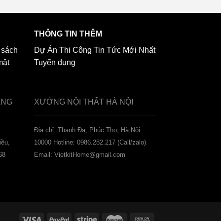
THÔNG TIN THÊM
 sách
Dự Án Thi Công
Tin Tức Mới Nhất
mật
Tuyển dụng
ẢNG
XƯỞNG NỘI THẤT
HÀ NỘI
️Địa chỉ: Thanh Đa, Phúc Thọ, Hà Nội
iều,
10000
Hotline: 0986.282.217 (Call/zalo)
68
Email: VietkitHome@gmail.com