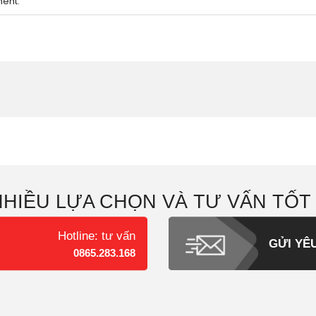
ment
.
NHIỀU LỰA CHỌN VÀ TƯ VẤN TỐT
Hotline: tư vấn
GỬI YÊ
0865.283.168