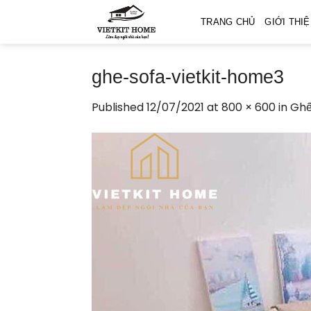
Skip
TRANG CHỦ
GIỚI THI
to
content
ghe-sofa-vietkit-home3
Published
12/07/2021
at
800 × 600
in
Ghế