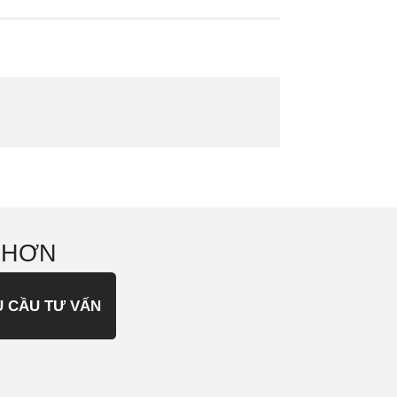
 HƠN
U CẦU TƯ VẤN