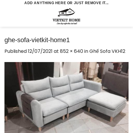
Skip
ADD ANYTHING HERE OR JUST REMOVE IT...
to
0
content
ghe-sofa-vietkit-home1
Published
12/07/2021
at
852 × 640
in
Ghế Sofa VKH12