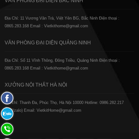
VĂN PHÒNG ĐẠI DIỆN
BẮC NINH
Địa Chỉ: 11 Vương Văn Trà, Việt Yên BG, Bắc Ninh
Điện thoại :
0865.283.168
Email : Vietkithome@gmail.com
VĂN PHÒNG ĐẠI DIỆN
QUẢNG NINH
Địa Chỉ: Số 11 Vĩnh Thông, Đông Triều, Quảng Ninh
Điện thoại :
0865.283.168
Email : Vietkithome@gmail.com
XƯỞNG NỘI THẤT
HÀ NỘI
Fanpage
️Địa chỉ: Thanh Đa, Phúc Thọ, Hà Nội 10000
Hotline: 0986.282.217
Facebook
(Call/zalo)
Email: VietkitHome@gmail.com
Zalo:
0865.283.168
Hotline: