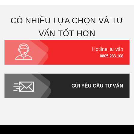
CÓ NHIỀU LỰA CHỌN VÀ TƯ
VẤN TỐT HƠN
Hotline: tư vấn
0865.283.168
GỬI YÊU CẦU TƯ VẤN