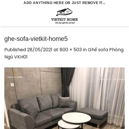
Skip
ADD ANYTHING HERE OR JUST REMOVE IT...
to
0
content
ghe-sofa-vietkit-home5
Published
28/05/2021
at
800 × 503
in
Ghế sofa Phòng
Ngủ VKH01