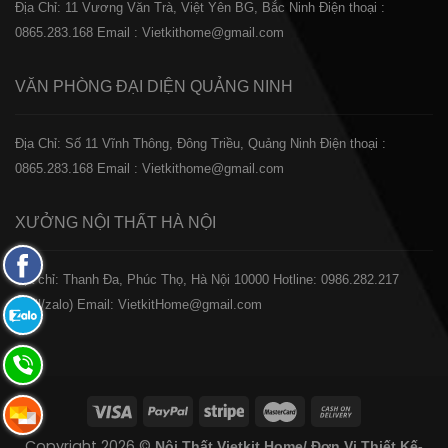
Địa Chỉ: 11 Vương Văn Trà, Việt Yên BG, Bắc Ninh
Điện thoại :
0865.283.168
Email : Vietkithome@gmail.com
VĂN PHÒNG ĐẠI DIỆN
QUẢNG NINH
Địa Chỉ: Số 11 Vĩnh Thông, Đông Triều, Quảng Ninh
Điện thoại :
0865.283.168
Email : Vietkithome@gmail.com
XƯỞNG NỘI THẤT
HÀ NỘI
Fanpage
️Địa chỉ: Thanh Đa, Phúc Thọ, Hà Nội 10000
Hotline: 0986.282.217
Facebook
(Call/zalo)
Email: VietkitHome@gmail.com
Zalo:
0865.283.168
Hotline:
0865.283.168
Hotline:
Copyright 2026 ©
Nội Thất Vietkit Home/ Đơn Vị Thiết Kế-