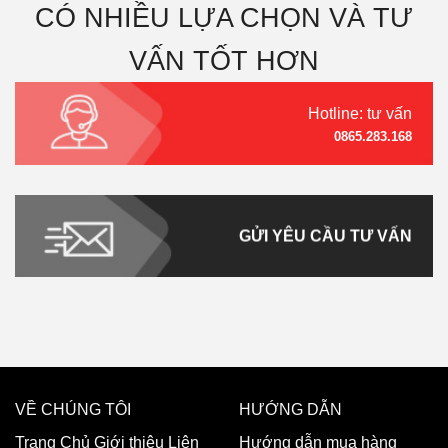
CÓ NHIỀU LỰA CHỌN VÀ TƯ
VẤN TỐT HƠN
Hotline: tư vấn
0865.283.168
GỬI YÊU CẦU TƯ VẤN
VỀ CHÚNG TÔI
HƯỚNG DẪN
Trang Chủ
Giới thiệu
Liên
Hướng dẫn mua hàng