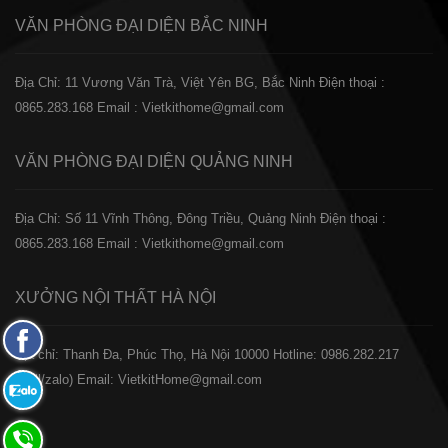
VĂN PHÒNG ĐẠI DIỆN
BẮC NINH
Địa Chỉ: 11 Vương Văn Trà, Việt Yên BG, Bắc Ninh
Điện thoại :
0865.283.168
Email : Vietkithome@gmail.com
VĂN PHÒNG ĐẠI DIỆN
QUẢNG NINH
Địa Chỉ: Số 11 Vĩnh Thông, Đông Triều, Quảng Ninh
Điện thoại :
0865.283.168
Email : Vietkithome@gmail.com
XƯỞNG NỘI THẤT
HÀ NỘI
Fanpage
️Địa chỉ: Thanh Đa, Phúc Thọ, Hà Nội 10000
Hotline: 0986.282.217
Facebook
(Call/zalo)
Email: VietkitHome@gmail.com
Zalo:
0865.283.168
Hotline: