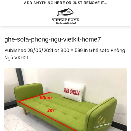
Skip
ADD ANYTHING HERE OR JUST REMOVE IT...
to
0
content
ghe-sofa-phong-ngu-vietkit-home7
Published
28/05/2021
at
800 × 599
in
Ghế sofa Phòng
Ngủ VKH01