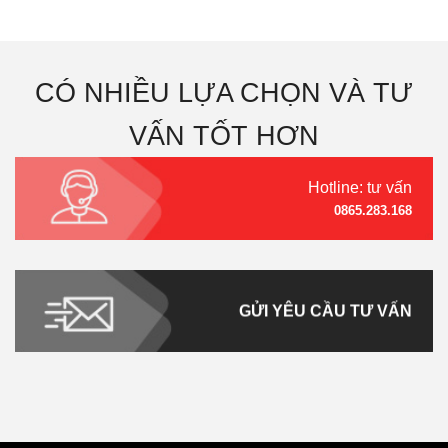
CÓ NHIỀU LỰA CHỌN VÀ TƯ
VẤN TỐT HƠN
Hotline: tư vấn
0865.283.168
GỬI YÊU CẦU TƯ VẤN