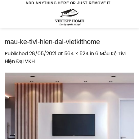
Skip
ADD ANYTHING HERE OR JUST REMOVE IT...
to
0
content
mau-ke-tivi-hien-dai-vietkithome
Published
28/05/2021
at
564 × 524
in
6 Mẫu Kệ Tivi
Hiện Đại VKH