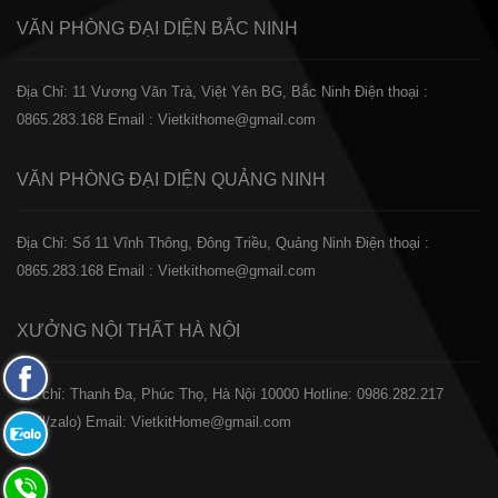
VĂN PHÒNG ĐẠI DIỆN
BẮC NINH
Địa Chỉ: 11 Vương Văn Trà, Việt Yên BG, Bắc Ninh
Điện thoại :
0865.283.168
Email : Vietkithome@gmail.com
VĂN PHÒNG ĐẠI DIỆN
QUẢNG NINH
Địa Chỉ: Số 11 Vĩnh Thông, Đông Triều, Quảng Ninh
Điện thoại :
0865.283.168
Email : Vietkithome@gmail.com
XƯỞNG NỘI THẤT
HÀ NỘI
Fanpage
️Địa chỉ: Thanh Đa, Phúc Thọ, Hà Nội 10000
Hotline: 0986.282.217
Facebook
(Call/zalo)
Email: VietkitHome@gmail.com
Zalo:
0865.283.168
Hotline: