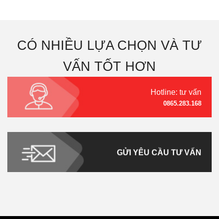
CÓ NHIỀU LỰA CHỌN VÀ TƯ
VẤN TỐT HƠN
Hotline: tư vấn
0865.283.168
GỬI YÊU CẦU TƯ VẤN