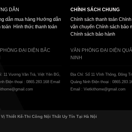
NG DẪN
CHÍNH SÁCH CHUNG
g dẫn mua hàng
Hướng dẫn
Chính sách thanh toán
Chính
h toán
Hình thức thanh toán
vận chuyển
Chính sách bảo 
Chính sách bảo hành
 PHÒNG ĐẠI DIỆN
BẮC
VĂN PHÒNG ĐẠI DIỆN
QU
H
NINH
ỉ: 11 Vương Văn Trà, Việt Yên BG,
Địa Chỉ: Số 11 Vĩnh Thông, Đông Tr
inh
Điện thoại : 0865.283.168
Email
Quảng Ninh
Điện thoại : 0865.283.1
tkithome@gmail.com
Email : Vietkithome@gmail.com
 Vị Thiết Kế-Thi Công Nội Thất Uy Tín Tại Hà Nội