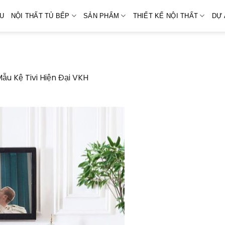
ỆU
NỘI THẤT TỦ BẾP
SẢN PHẨM
THIẾT KẾ NỘI THẤT
DỰ 
1
ẫu Kệ Tivi Hiện Đại VKH