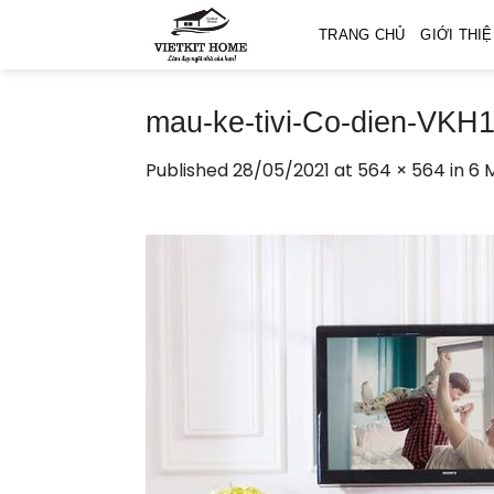
Skip
TRANG CHỦ
GIỚI THI
to
content
mau-ke-tivi-Co-dien-VKH
Published
28/05/2021
at
564 × 564
in
6 M