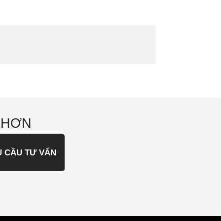
 HƠN
U CẦU TƯ VẤN