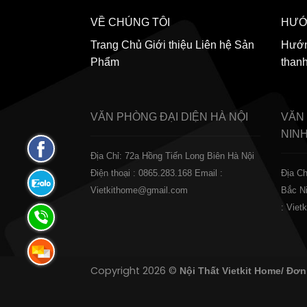
VỀ CHÚNG TÔI
HƯỚ
Trang Chủ
Giới thiệu
Liên hệ
Sản
Hướn
Phẩm
than
VĂN PHÒNG ĐẠI DIỆN
HÀ NỘI
VĂN
NIN
Fanpage
Địa Chỉ: 72a Hồng Tiến Long Biên Hà Nội
Facebook
Điện thoại : 0865.283.168
Email :
Địa Ch
Zalo:
Vietkithome@gmail.com
Bắc N
0865.283.168
: Vie
Hotline:
0865.283.168
Hotline:
Copyright 2026 ©
Nội Thất Vietkit Home/ Đơn
0865.283.168