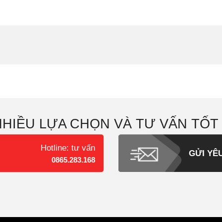
NHIỀU LỰA CHỌN VÀ TƯ VẤN TỐT
Hotline: tư vấn
GỬI YÊ
0865.283.168