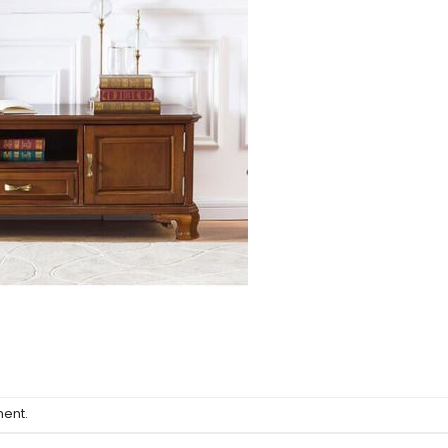
ment
.