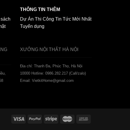
THÔNG TIN THÊM
 sách
Dự Án Thi Công
Tin Tức Mới Nhất
mật
Tuyển dụng
ẢNG
XƯỞNG NỘI THẤT
HÀ NỘI
️Địa chỉ: Thanh Đa, Phúc Thọ, Hà Nội
iều,
10000
Hotline: 0986.282.217 (Call/zalo)
68
Email: VietkitHome@gmail.com