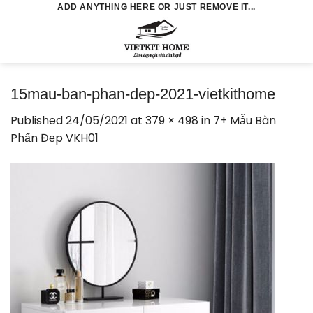
Skip
ADD ANYTHING HERE OR JUST REMOVE IT...
to
0
content
15mau-ban-phan-dep-2021-vietkithome
Published
24/05/2021
at
379 × 498
in
7+ Mẫu Bàn
Phấn Đẹp VKH01