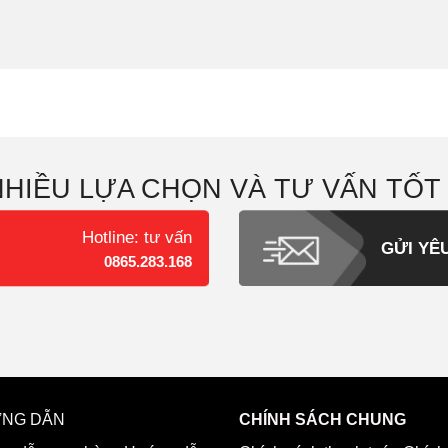
NHIỀU LỰA CHỌN VÀ TƯ VẤN TỐT
Hotline: tư vấn
GỬI YÊ
0865.283.168
NG DẪN
CHÍNH SÁCH CHUNG