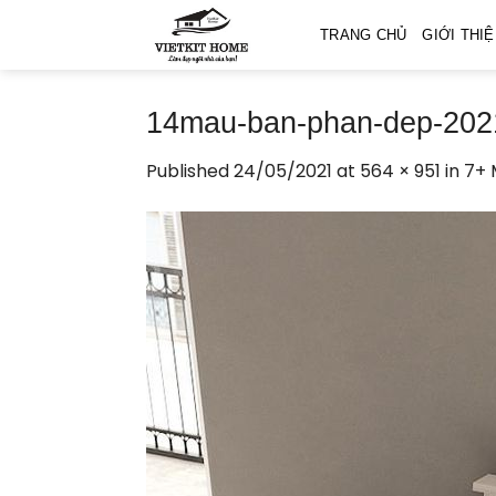
Skip
TRANG CHỦ
GIỚI THI
to
content
14mau-ban-phan-dep-2021
Published
24/05/2021
at
564 × 951
in
7+ 