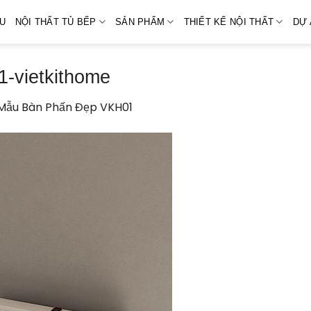
ỆU
NỘI THẤT TỦ BẾP
SẢN PHẨM
THIẾT KẾ NỘI THẤT
DỰ 
-vietkithome
Mẫu Bàn Phấn Đẹp VKH01