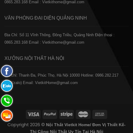
0865.283.168
Email : Vietkithome@gmail.com
VĂN PHÒNG ĐẠI DIỆN
QUẢNG NINH
Địa Chỉ: Số 11 Vĩnh Thông, Đông Triều, Quảng Ninh
Điện thoại :
0865.283.168
Email : Vietkithome@gmail.com
XƯỞNG NỘI THẤT
HÀ NỘI
Fanpage
️Địa chỉ: Thanh Đa, Phúc Thọ, Hà Nội 10000
Hotline: 0986.282.217
Facebook
(Call/zalo)
Email: VietkitHome@gmail.com
Zalo:
0865.283.168
Hotline:
0865.283.168
Hotline:
Copyright 2026 ©
Nội Thất Vietkit Home/ Đơn Vị Thiết Kế-
0865.283.168
Thi Công Nội Thất Uy Tín Tại Hà Nội