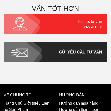
VẤN TỐT HƠN
Hotline: tư vấn
0865.283.168
GỬI YÊU CẦU TƯ VẤN
VỀ CHÚNG TÔI
HƯỚNG DẪN
Trang Chủ
Giới thiệu
Liên
Hướng dẫn mua hàng
hệ
Sản Phẩm
Hướng dẫn thanh toán