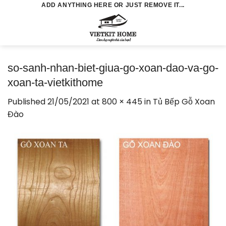
Skip
ADD ANYTHING HERE OR JUST REMOVE IT...
to
0
content
so-sanh-nhan-biet-giua-go-xoan-dao-va-go-
xoan-ta-vietkithome
Published
21/05/2021
at
800 × 445
in
Tủ Bếp Gỗ Xoan
Đào