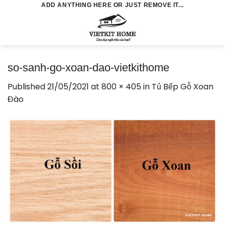
Skip
ADD ANYTHING HERE OR JUST REMOVE IT...
to
0
content
so-sanh-go-xoan-dao-vietkithome
Published
21/05/2021
at
800 × 405
in
Tủ Bếp Gỗ Xoan
Đào