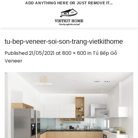
Skip
ADD ANYTHING HERE OR JUST REMOVE IT...
to
0
content
tu-bep-veneer-soi-son-trang-vietkithome
Published
21/05/2021
at
800 × 600
in
Tủ Bếp Gỗ
Veneer