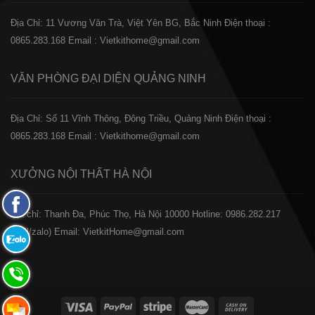
Địa Chỉ: 11 Vương Văn Trà, Việt Yên BG, Bắc Ninh
Điện thoại :
0865.283.168
Email : Vietkithome@gmail.com
VĂN PHÒNG ĐẠI DIỆN
QUẢNG NINH
Địa Chỉ: Số 11 Vĩnh Thông, Đông Triều, Quảng Ninh
Điện thoại :
0865.283.168
Email : Vietkithome@gmail.com
XƯỞNG NỘI THẤT
HÀ NỘI
Fanpage
️Địa chỉ: Thanh Đa, Phúc Thọ, Hà Nội 10000
Hotline: 0986.282.217
Facebook
(Call/zalo)
Email: VietkitHome@gmail.com
Zalo:
0865.283.168
Hotline:
0865.283.168
Hotline: