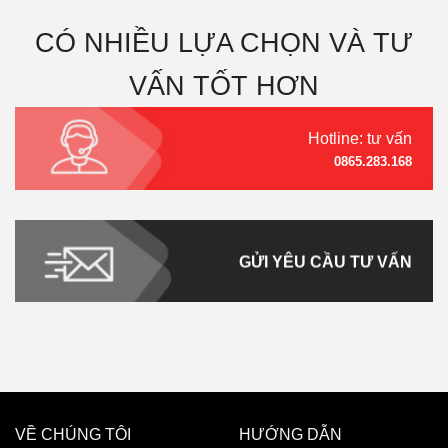
CÓ NHIỀU LỰA CHỌN VÀ TƯ
VẤN TỐT HƠN
Hotline: tư vấn
0865.283.168
GỬI YÊU CẦU TƯ VẤN
VỀ CHÚNG TÔI
HƯỚNG DẪN