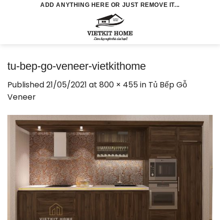
Skip
ADD ANYTHING HERE OR JUST REMOVE IT...
to
0
content
tu-bep-go-veneer-vietkithome
Published
21/05/2021
at
800 × 455
in
Tủ Bếp Gỗ
Veneer