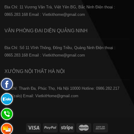
Địa Chỉ: 11 Vương Văn Trà, Việt Yên BG, Bắc Ninh
Điện thoại :
0865.283.168
Email : Vietkithome@gmail.com
VĂN PHÒNG ĐẠI DIỆN
QUẢNG NINH
Địa Chỉ: Số 11 Vĩnh Thông, Đông Triều, Quảng Ninh
Điện thoại :
0865.283.168
Email : Vietkithome@gmail.com
XƯỞNG NỘI THẤT
HÀ NỘI
Fanpage
️Địa chỉ: Thanh Đa, Phúc Thọ, Hà Nội 10000
Hotline: 0986.282.217
Facebook
(Call/zalo)
Email: VietkitHome@gmail.com
Zalo:
0865.283.168
Hotline:
0865.283.168
Hotline: