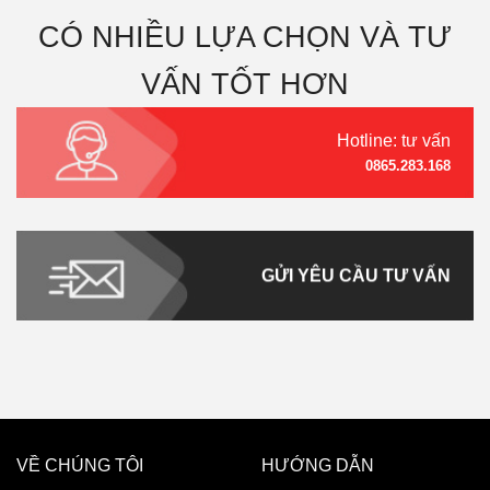
CÓ NHIỀU LỰA CHỌN VÀ TƯ
VẤN TỐT HƠN
Hotline: tư vấn
0865.283.168
GỬI YÊU CẦU TƯ VẤN
VỀ CHÚNG TÔI
HƯỚNG DẪN