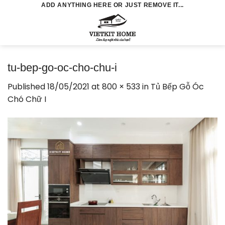
Skip
ADD ANYTHING HERE OR JUST REMOVE IT...
to
0
content
tu-bep-go-oc-cho-chu-i
Published
18/05/2021
at
800 × 533
in
Tủ Bếp Gỗ Óc
Chó Chữ I