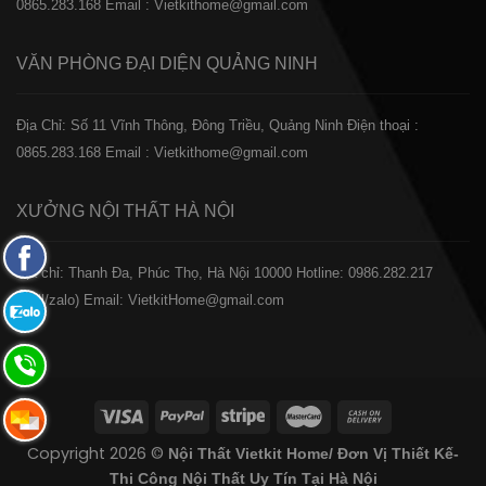
0865.283.168
Email : Vietkithome@gmail.com
VĂN PHÒNG ĐẠI DIỆN
QUẢNG NINH
Địa Chỉ: Số 11 Vĩnh Thông, Đông Triều, Quảng Ninh
Điện thoại :
0865.283.168
Email : Vietkithome@gmail.com
XƯỞNG NỘI THẤT
HÀ NỘI
Fanpage
️Địa chỉ: Thanh Đa, Phúc Thọ, Hà Nội 10000
Hotline: 0986.282.217
Facebook
(Call/zalo)
Email: VietkitHome@gmail.com
Zalo:
0865.283.168
Hotline:
0865.283.168
Hotline:
Copyright 2026 ©
Nội Thất Vietkit Home/ Đơn Vị Thiết Kế-
0865.283.168
Thi Công Nội Thất Uy Tín Tại Hà Nội