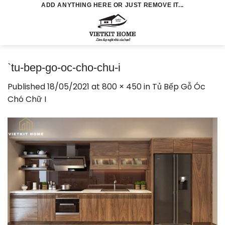
Skip
ADD ANYTHING HERE OR JUST REMOVE IT...
to
0
content
`tu-bep-go-oc-cho-chu-i
Published
18/05/2021
at
800 × 450
in
Tủ Bếp Gỗ Óc
Chó Chữ I