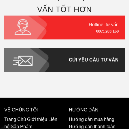
VẤN TỐT HƠN
Hotline: tư vấn
0865.283.168
GỬI YÊU CẦU TƯ VẤN
VỀ CHÚNG TÔI
HƯỚNG DẪN
Trang Chủ
Giới thiệu
Liên
Hướng dẫn mua hàng
hệ
Sản Phẩm
Hướng dẫn thanh toán