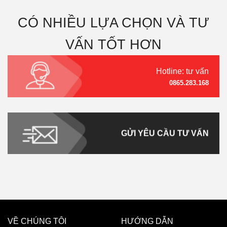
CÓ NHIỀU LỰA CHỌN VÀ TƯ
VẤN TỐT HƠN
Hotline: tư vấn
0865.283.168
GỬI YÊU CẦU TƯ VẤN
VỀ CHÚNG TÔI
HƯỚNG DẪN