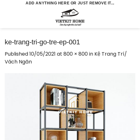
Skip
ADD ANYTHING HERE OR JUST REMOVE IT...
to
0
content
ke-trang-tri-go-tre-ep-001
Published
10/05/2021
at
800 × 800
in
Kệ Trang Trí/
Vách Ngăn