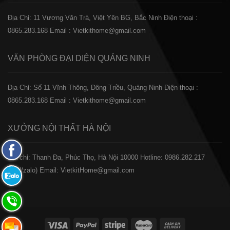
Địa Chỉ: 11 Vương Văn Trà, Việt Yên BG, Bắc Ninh
Điện thoại :
0865.283.168
Email : Vietkithome@gmail.com
VĂN PHÒNG ĐẠI DIỆN
QUẢNG NINH
Địa Chỉ: Số 11 Vĩnh Thông, Đông Triều, Quảng Ninh
Điện thoại :
0865.283.168
Email : Vietkithome@gmail.com
XƯỞNG NỘI THẤT
HÀ NỘI
Fanpage
️Địa chỉ: Thanh Đa, Phúc Thọ, Hà Nội 10000
Hotline: 0986.282.217
Facebook
(Call/zalo)
Email: VietkitHome@gmail.com
Zalo:
0865.283.168
Hotline:
0865.283.168
Hotline: