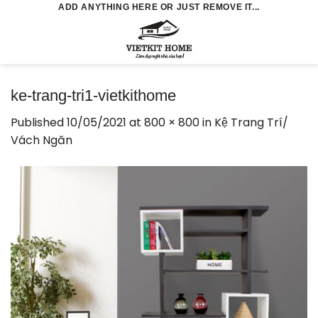
Skip
ADD ANYTHING HERE OR JUST REMOVE IT...
to
0
content
ke-trang-tri1-vietkithome
Published
10/05/2021
at
800 × 800
in
Kệ Trang Trí/
Vách Ngăn