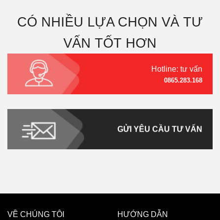
CÓ NHIỀU LỰA CHỌN VÀ TƯ
VẤN TỐT HƠN
Hotline: tư vấn
0865.283.168
GỬI YÊU CẦU TƯ VẤN
VỀ CHÚNG TÔI
HƯỚNG DẪN