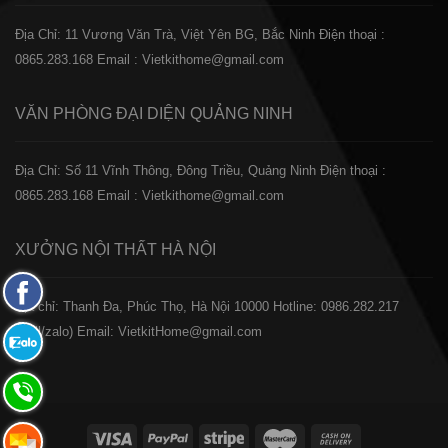
Địa Chỉ: 11 Vương Văn Trà, Việt Yên BG, Bắc Ninh
Điện thoại :
0865.283.168
Email : Vietkithome@gmail.com
VĂN PHÒNG ĐẠI DIỆN
QUẢNG NINH
Địa Chỉ: Số 11 Vĩnh Thông, Đông Triều, Quảng Ninh
Điện thoại :
0865.283.168
Email : Vietkithome@gmail.com
XƯỞNG NỘI THẤT
HÀ NỘI
Fanpage
️Địa chỉ: Thanh Đa, Phúc Thọ, Hà Nội 10000
Hotline: 0986.282.217
Facebook
(Call/zalo)
Email: VietkitHome@gmail.com
Zalo:
0865.283.168
Hotline:
0865.283.168
Hotline: