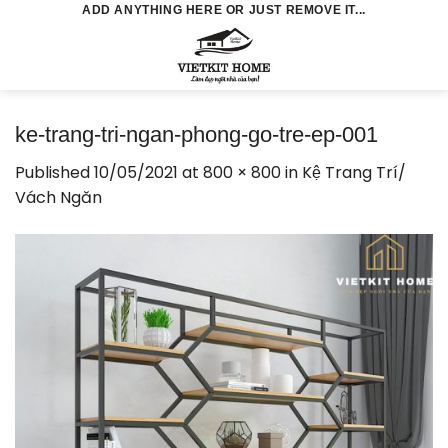
Skip
ADD ANYTHING HERE OR JUST REMOVE IT...
to
0
content
ke-trang-tri-ngan-phong-go-tre-ep-001
Published
10/05/2021
at
800 × 800
in
Kệ Trang Trí/
Vách Ngăn