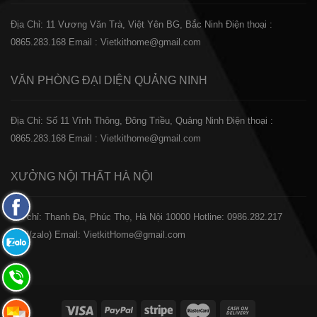
Địa Chỉ: 11 Vương Văn Trà, Việt Yên BG, Bắc Ninh
Điện thoại :
0865.283.168
Email : Vietkithome@gmail.com
VĂN PHÒNG ĐẠI DIỆN
QUẢNG NINH
Địa Chỉ: Số 11 Vĩnh Thông, Đông Triều, Quảng Ninh
Điện thoại :
0865.283.168
Email : Vietkithome@gmail.com
XƯỞNG NỘI THẤT
HÀ NỘI
Fanpage
️Địa chỉ: Thanh Đa, Phúc Thọ, Hà Nội 10000
Hotline: 0986.282.217
Facebook
(Call/zalo)
Email: VietkitHome@gmail.com
Zalo:
0865.283.168
Hotline:
0865.283.168
Hotline: