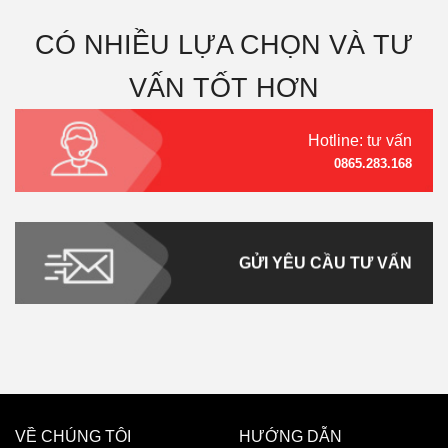
CÓ NHIỀU LỰA CHỌN VÀ TƯ
VẤN TỐT HƠN
Hotline: tư vấn
0865.283.168
GỬI YÊU CẦU TƯ VẤN
VỀ CHÚNG TÔI
HƯỚNG DẪN