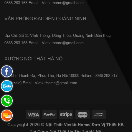
0865.283.168
Email : Vietkithome@gmail.com
VĂN PHÒNG ĐẠI DIỆN
QUẢNG NINH
Địa Chỉ: Số 11 Vĩnh Thông, Đông Triều, Quảng Ninh
Điện thoại :
0865.283.168
Email : Vietkithome@gmail.com
XƯỞNG NỘI THẤT
HÀ NỘI
Fanpage
️Địa chỉ: Thanh Đa, Phúc Thọ, Hà Nội 10000
Hotline: 0986.282.217
Facebook
(Call/zalo)
Email: VietkitHome@gmail.com
Zalo:
0865.283.168
Hotline:
0865.283.168
Hotline:
Copyright 2026 ©
Nội Thất Vietkit Home/ Đơn Vị Thiết Kế-
0865.283.168
Thi Công Nội Thất Uy Tín Tại Hà Nội