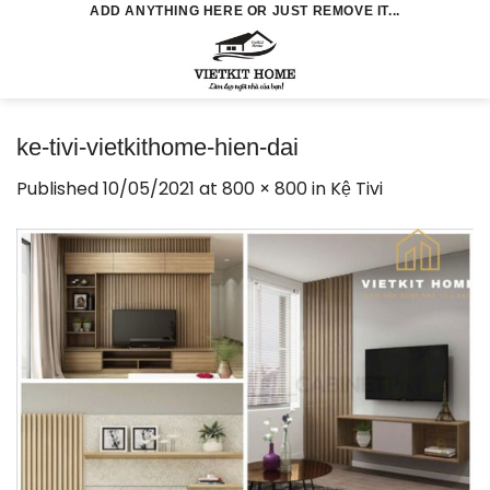
Skip
ADD ANYTHING HERE OR JUST REMOVE IT...
to
0
content
ke-tivi-vietkithome-hien-dai
Published
10/05/2021
at
800 × 800
in
Kệ Tivi