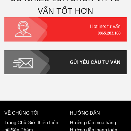
VẤN TỐT HƠN
Hotline: tư vấn
0865.283.168
GỬI YÊU CẦU TƯ VẤN
VỀ CHÚNG TÔI
HƯỚNG DẪN
Trang Chủ
Giới thiệu
Liên
Hướng dẫn mua hàng
hệ
Sản Phẩm
Hướng dẫn thanh toán