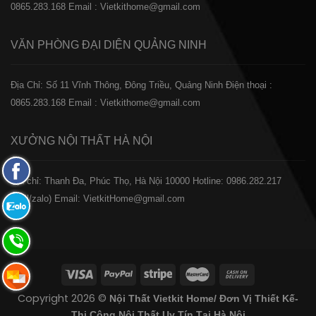
0865.283.168
Email : Vietkithome@gmail.com
VĂN PHÒNG ĐẠI DIỆN
QUẢNG NINH
Địa Chỉ: Số 11 Vĩnh Thông, Đông Triều, Quảng Ninh
Điện thoại :
0865.283.168
Email : Vietkithome@gmail.com
XƯỞNG NỘI THẤT
HÀ NỘI
Fanpage
️Địa chỉ: Thanh Đa, Phúc Thọ, Hà Nội 10000
Hotline: 0986.282.217
Facebook
(Call/zalo)
Email: VietkitHome@gmail.com
Zalo:
0865.283.168
Hotline:
0865.283.168
Hotline:
Copyright 2026 ©
Nội Thất Vietkit Home/ Đơn Vị Thiết Kế-
0865.283.168
Thi Công Nội Thất Uy Tín Tại Hà Nội