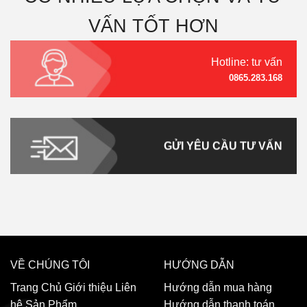
VẤN TỐT HƠN
Hotline: tư vấn
0865.283.168
GỬI YÊU CẦU TƯ VẤN
VỀ CHÚNG TÔI
HƯỚNG DẪN
Trang Chủ
Giới thiệu
Liên
Hướng dẫn mua hàng
hệ
Sản Phẩm
Hướng dẫn thanh toán