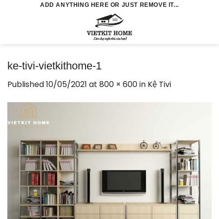
Skip
ADD ANYTHING HERE OR JUST REMOVE IT...
to
0
content
ke-tivi-vietkithome-1
Published
10/05/2021
at
800 × 600
in
Kệ Tivi