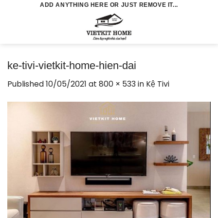
Skip
ADD ANYTHING HERE OR JUST REMOVE IT...
to
0
content
ke-tivi-vietkit-home-hien-dai
Published
10/05/2021
at
800 × 533
in
Kệ Tivi