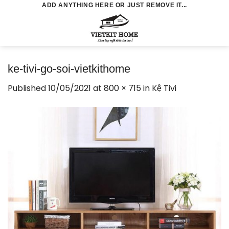
Skip
ADD ANYTHING HERE OR JUST REMOVE IT...
to
0
content
ke-tivi-go-soi-vietkithome
Published
10/05/2021
at
800 × 715
in
Kệ Tivi