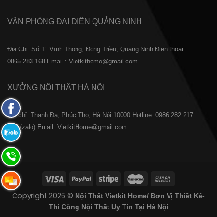
VĂN PHÒNG ĐẠI DIỆN
QUẢNG NINH
Địa Chỉ: Số 11 Vĩnh Thông, Đông Triều, Quảng Ninh
Điện thoại :
0865.283.168
Email : Vietkithome@gmail.com
XƯỞNG NỘI THẤT
HÀ NỘI
Fanpage
️Địa chỉ: Thanh Đa, Phúc Thọ, Hà Nội 10000
Hotline: 0986.282.217
Facebook
(Call/zalo)
Email: VietkitHome@gmail.com
Zalo:
0865.283.168
Hotline:
0865.283.168
Hotline:
Copyright 2026 ©
Nội Thất Vietkit Home/ Đơn Vị Thiết Kế-
0865.283.168
Thi Công Nội Thất Uy Tín Tại Hà Nội