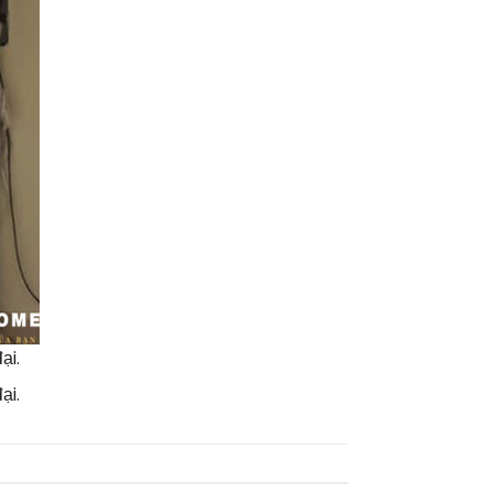
ại.
ại.