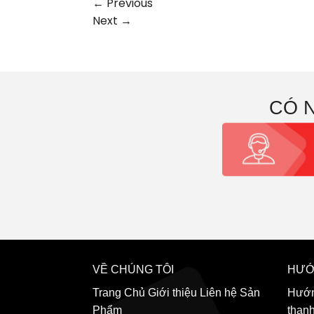
←
Previous
Next
→
CÓ 
VỀ CHÚNG TÔI
HƯỚ
Trang Chủ
Giới thiệu
Liên hệ
Sản
Hướn
Phẩm
than