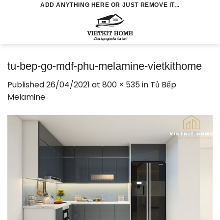
Skip
ADD ANYTHING HERE OR JUST REMOVE IT...
to
0
content
tu-bep-go-mdf-phu-melamine-vietkithome
Published
26/04/2021
at
800 × 535
in
Tủ Bếp
Melamine