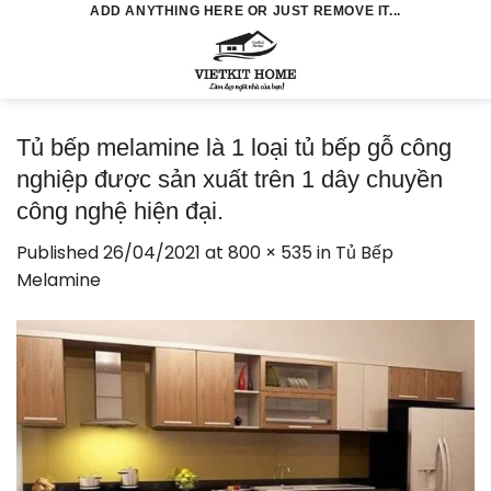
Skip
ADD ANYTHING HERE OR JUST REMOVE IT...
to
0
content
Tủ bếp melamine là 1 loại tủ bếp gỗ công
nghiệp được sản xuất trên 1 dây chuyền
công nghệ hiện đại.
Published
26/04/2021
at
800 × 535
in
Tủ Bếp
Melamine