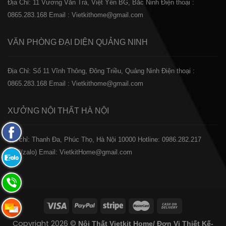
Địa Chỉ: 11 Vương Văn Trà, Việt Yên BG, Bắc Ninh
Điện thoại :
0865.283.168
Email : Vietkithome@gmail.com
VĂN PHÒNG ĐẠI DIỆN
QUẢNG NINH
Địa Chỉ: Số 11 Vĩnh Thông, Đông Triều, Quảng Ninh
Điện thoại :
0865.283.168
Email : Vietkithome@gmail.com
XƯỞNG NỘI THẤT
HÀ NỘI
Fanpage
️Địa chỉ: Thanh Đa, Phúc Thọ, Hà Nội 10000
Hotline: 0986.282.217
Facebook
(Call/zalo)
Email: VietkitHome@gmail.com
Zalo:
0865.283.168
Hotline:
0865.283.168
Hotline:
Copyright 2026 ©
Nội Thất Vietkit Home/ Đơn Vị Thiết Kế-
0865.283.168