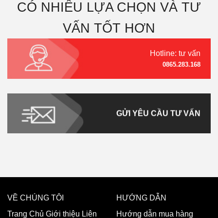
CÓ NHIỀU LỰA CHỌN VÀ TƯ
VẤN TỐT HƠN
Hotline: tư vấn
0865.283.168
GỬI YÊU CẦU TƯ VẤN
VỀ CHÚNG TÔI
HƯỚNG DẪN
Trang Chủ
Giới thiệu
Liên
Hướng dẫn mua hàng