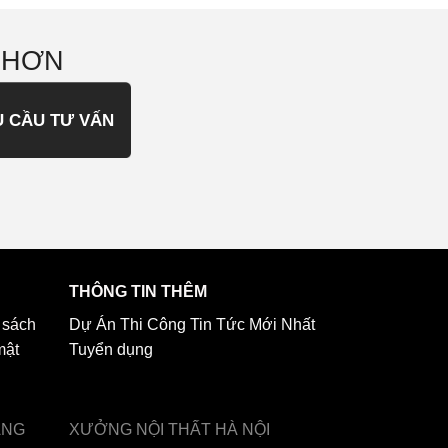
 HƠN
U CẦU TƯ VẤN
THÔNG TIN THÊM
 sách
Dự Án Thi Công
Tin Tức Mới Nhất
mật
Tuyển dụng
ẢNG
XƯỞNG NỘI THẤT
HÀ NỘI