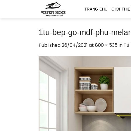
Skip
TRANG CHỦ
GIỚI THI
to
content
1tu-bep-go-mdf-phu-melam
Published
26/04/2021
at
800 × 535
in
Tủ