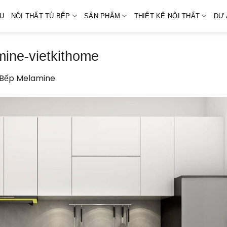
ỆU
NỘI THẤT TỦ BẾP
SẢN PHẨM
THIẾT KẾ NỘI THẤT
DỰ 
ine-vietkithome
 Bếp Melamine