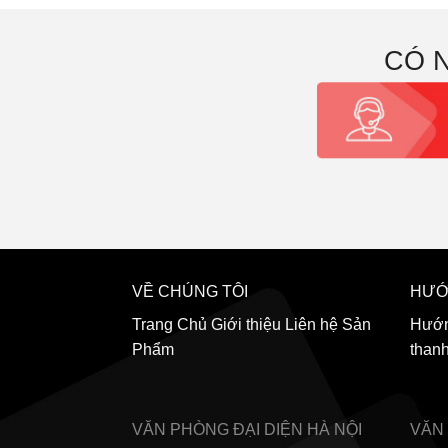
CÓ 
VỀ CHÚNG TÔI
HƯỚ
Trang Chủ
Giới thiệu
Liên hệ
Sản
Hướn
Phẩm
than
VĂN PHÒNG ĐẠI DIỆN
HÀ NỘI
VĂN