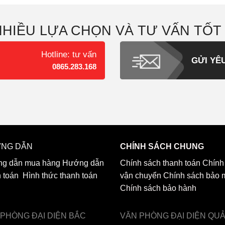
NHIỀU LỰA CHỌN VÀ TƯ VẤN TỐT
Hotline: tư vấn
GỬI YÊ
0865.283.168
NG DẪN
CHÍNH SÁCH CHUNG
g dẫn mua hàng
Hướng dẫn
Chính sách thanh toán
Chính
h toán
Hình thức thanh toán
vận chuyển
Chính sách bảo 
Chính sách bảo hành
 PHÒNG ĐẠI DIỆN
BẮC
VĂN PHÒNG ĐẠI DIỆN
QU