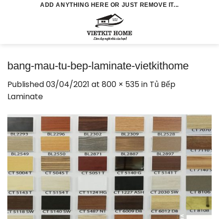
Skip
ADD ANYTHING HERE OR JUST REMOVE IT...
to
0
content
bang-mau-tu-bep-laminate-vietkithome
Published
03/04/2021
at
800 × 535
in
Tủ Bếp
Laminate