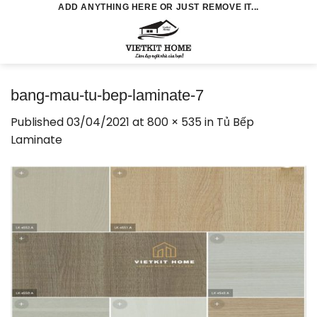
Skip
ADD ANYTHING HERE OR JUST REMOVE IT...
to
0
content
bang-mau-tu-bep-laminate-7
Published
03/04/2021
at
800 × 535
in
Tủ Bếp
Laminate