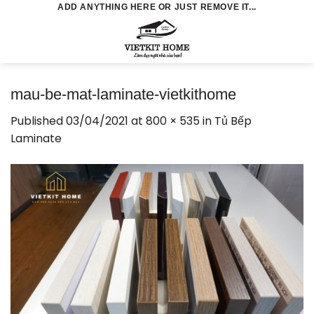
Skip
ADD ANYTHING HERE OR JUST REMOVE IT...
to
0
content
mau-be-mat-laminate-vietkithome
Published
03/04/2021
at
800 × 535
in
Tủ Bếp
Laminate