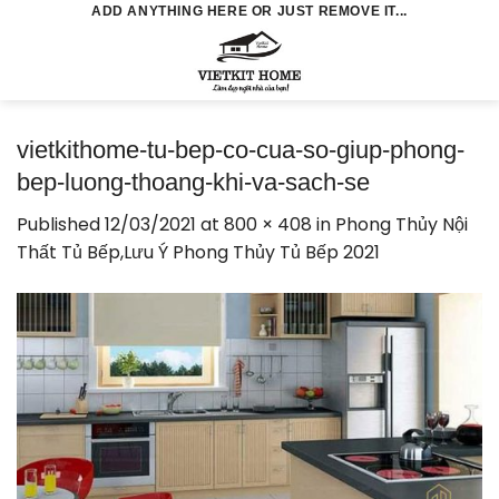
Skip
ADD ANYTHING HERE OR JUST REMOVE IT...
to
0
content
vietkithome-tu-bep-co-cua-so-giup-phong-
bep-luong-thoang-khi-va-sach-se
Published
12/03/2021
at
800 × 408
in
Phong Thủy Nội
Thất Tủ Bếp,Lưu Ý Phong Thủy Tủ Bếp 2021