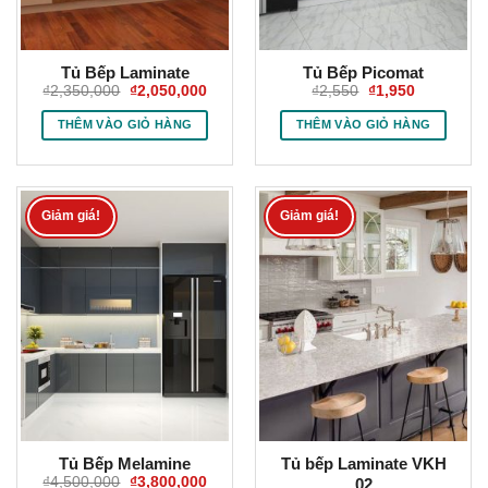
Tủ Bếp Laminate
Tủ Bếp Picomat
Giá
Giá
Giá
Giá
₫
2,350,000
₫
2,050,000
₫
2,550
₫
1,950
gốc
hiện
gốc
hiện
là:
tại
là:
tại
THÊM VÀO GIỎ HÀNG
THÊM VÀO GIỎ HÀNG
₫2,350,000.
là:
₫2,550.
là:
₫2,050,000.
₫1,950.
Giảm giá!
Giảm giá!
Tủ Bếp Melamine
Tủ bếp Laminate VKH
Giá
Giá
₫
4,500,000
₫
3,800,000
02