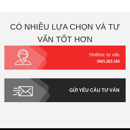
CÓ NHIỀU LỰA CHỌN VÀ TƯ
VẤN TỐT HƠN
Hotline: tư vấn
0865.283.168
GỬI YÊU CẦU TƯ VẤN