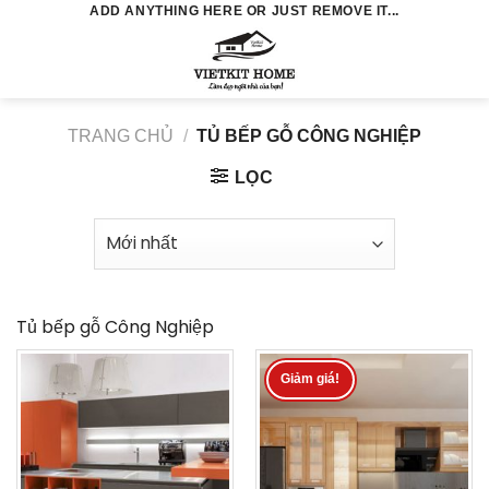
Skip
ADD ANYTHING HERE OR JUST REMOVE IT...
to
0
content
TRANG CHỦ
/
TỦ BẾP GỖ CÔNG NGHIỆP
LỌC
Tủ bếp gỗ Công Nghiệp
Giảm giá!