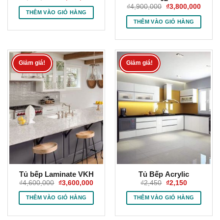
gốc
hiện
Giá
Giá
₫
4,900,000
₫
3,800,000
là:
tại
gốc
hiện
THÊM VÀO GIỎ HÀNG
₫4,500,000.
là:
là:
tại
THÊM VÀO GIỎ HÀNG
₫3,800,000.
₫4,900,000.
là:
₫3,80
Giảm giá!
Giảm giá!
Tủ bếp Laminate VKH
Tủ Bếp Acrylic
Giá
Giá
Giá
Giá
₫
4,600,000
₫
3,600,000
₫
2,450
₫
2,150
gốc
hiện
gốc
hiện
là:
tại
là:
tại
THÊM VÀO GIỎ HÀNG
THÊM VÀO GIỎ HÀNG
₫4,600,000.
là:
₫2,450.
là:
₫3,600,000.
₫2,150.