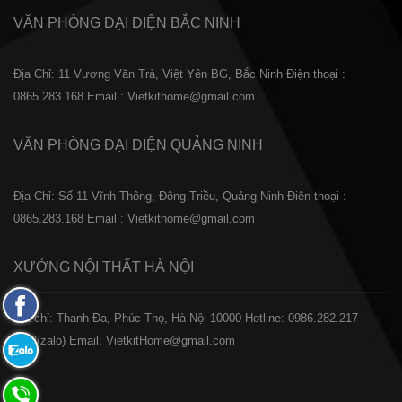
VĂN PHÒNG ĐẠI DIỆN
BẮC NINH
Địa Chỉ: 11 Vương Văn Trà, Việt Yên BG, Bắc Ninh
Điện thoại :
0865.283.168
Email : Vietkithome@gmail.com
VĂN PHÒNG ĐẠI DIỆN
QUẢNG NINH
Địa Chỉ: Số 11 Vĩnh Thông, Đông Triều, Quảng Ninh
Điện thoại :
0865.283.168
Email : Vietkithome@gmail.com
XƯỞNG NỘI THẤT
HÀ NỘI
Fanpage
️Địa chỉ: Thanh Đa, Phúc Thọ, Hà Nội 10000
Hotline: 0986.282.217
Facebook
(Call/zalo)
Email: VietkitHome@gmail.com
Zalo:
0865.283.168
Hotline: