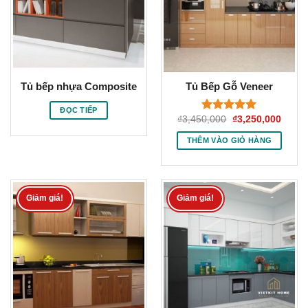
Tủ bếp nhựa Composite
Tủ Bếp Gỗ Veneer
ĐỌC TIẾP
Giá
Giá
₫
3,450,000
₫
3,250,000
Được xếp
gốc
hiện
hạng
5.00
là:
tại
THÊM VÀO GIỎ HÀNG
5 sao
₫3,450,000.
là:
₫3,25
Giảm giá!
Giảm giá!