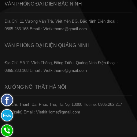
VĂN PHÒNG ĐẠI DIỆN
BẮC NINH
Địa Chỉ: 11 Vương Văn Trà, Việt Yên BG, Bắc Ninh
Điện thoại :
0865.283.168
Email : Vietkithome@gmail.com
VĂN PHÒNG ĐẠI DIỆN
QUẢNG NINH
Địa Chỉ: Số 11 Vĩnh Thông, Đông Triều, Quảng Ninh
Điện thoại :
0865.283.168
Email : Vietkithome@gmail.com
XƯỞNG NỘI THẤT
HÀ NỘI
Fanpage
️Địa chỉ: Thanh Đa, Phúc Thọ, Hà Nội 10000
Hotline: 0986.282.217
Facebook
(Call/zalo)
Email: VietkitHome@gmail.com
Zalo:
0865.283.168
Hotline: