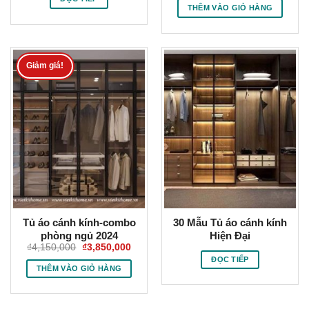
là:
tại
THÊM VÀO GIỎ HÀNG
₫4,150,000.
là:
₫3,85
Giảm giá!
Tủ áo cánh kính-combo
30 Mẫu Tủ áo cánh kính
phòng ngủ 2024
Hiện Đại
Giá
Giá
₫
4,150,000
₫
3,850,000
gốc
hiện
ĐỌC TIẾP
là:
tại
THÊM VÀO GIỎ HÀNG
₫4,150,000.
là:
₫3,850,000.