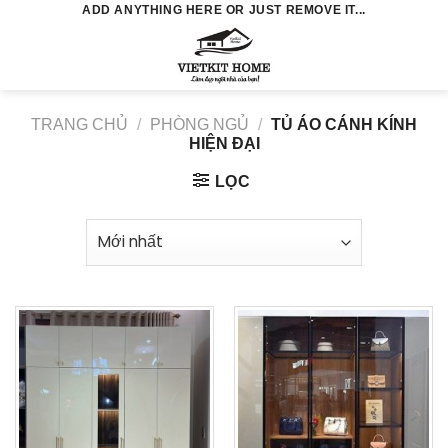
Skip
ADD ANYTHING HERE OR JUST REMOVE IT...
to
0
content
TRANG CHỦ
/
PHÒNG NGỦ
/
TỦ ÁO CÁNH KÍNH
HIỆN ĐẠI
LỌC