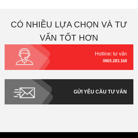
CÓ NHIỀU LỰA CHỌN VÀ TƯ
VẤN TỐT HƠN
Hotline: tư vấn
0865.283.168
GỬI YÊU CẦU TƯ VẤN