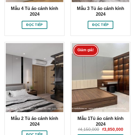
Mẫu 4 Tủ áo cánh kính
Mẫu 3 Tủ áo cánh kính
2024
2024
ĐỌC TIẾP
ĐỌC TIẾP
Giảm giá!
Mẫu 2 Tủ áo cánh kính
Mẫu 1Tủ áo cánh kính
2024
2024
Giá
Giá
₫
4,150,000
₫
3,850,000
gốc
hiện
ĐỌC TIẾP