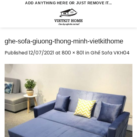
Skip
ADD ANYTHING HERE OR JUST REMOVE IT...
to
0
content
ghe-sofa-giuong-thong-minh-vietkithome
Published
12/07/2021
at
800 × 801
in
Ghế Sofa VKH04