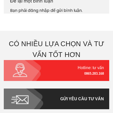
Để lại một bình luận
Bạn phải
đăng nhập
để gửi bình luận.
CÓ NHIỀU LỰA CHỌN VÀ TƯ
VẤN TỐT HƠN
Hotline: tư vấn
0865.283.168
GỬI YÊU CẦU TƯ VẤN