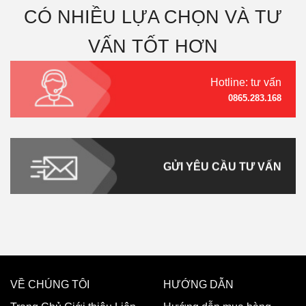
CÓ NHIỀU LỰA CHỌN VÀ TƯ
VẤN TỐT HƠN
Hotline: tư vấn
0865.283.168
GỬI YÊU CẦU TƯ VẤN
VỀ CHÚNG TÔI
HƯỚNG DẪN