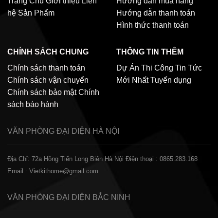
Trang Chủ
Giới thiệu
Liên
Hướng dẫn mua hàng
hệ
Sản Phẩm
Hướng dẫn thanh toán
Hình thức thanh toán
CHÍNH SÁCH CHUNG
THÔNG TIN THÊM
Chính sách thanh toán
Dự Án Thi Công
Tin Tức
Chính sách vận chuyển
Mới Nhất
Tuyển dụng
Chính sách bảo mật
Chính
sách bảo hành
VĂN PHÒNG ĐẠI DIỆN
HÀ NỘI
Địa Chỉ: 72a Hồng Tiến Long Biên Hà Nội
Điện thoại : 0865.283.168
Email : Vietkithome@gmail.com
VĂN PHÒNG ĐẠI DIỆN
BẮC NINH