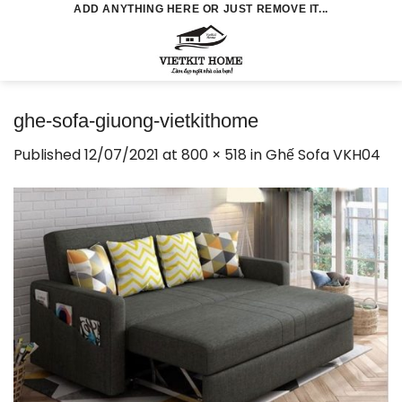
Skip
ADD ANYTHING HERE OR JUST REMOVE IT...
to
0
content
ghe-sofa-giuong-vietkithome
Published
12/07/2021
at
800 × 518
in
Ghế Sofa VKH04