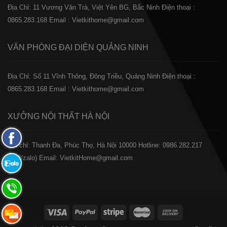
Địa Chỉ: 11 Vương Văn Trà, Việt Yên BG, Bắc Ninh
Điện thoại :
0865.283.168
Email : Vietkithome@gmail.com
VĂN PHÒNG ĐẠI DIỆN
QUẢNG NINH
Địa Chỉ: Số 11 Vĩnh Thông, Đông Triều, Quảng Ninh
Điện thoại :
0865.283.168
Email : Vietkithome@gmail.com
XƯỞNG NỘI THẤT
HÀ NỘI
Fanpage
️Địa chỉ: Thanh Đa, Phúc Thọ, Hà Nội 10000
Hotline: 0986.282.217
Facebook
(Call/zalo)
Email: VietkitHome@gmail.com
Zalo:
0865.283.168
Hotline:
0865.283.168
Hotline: