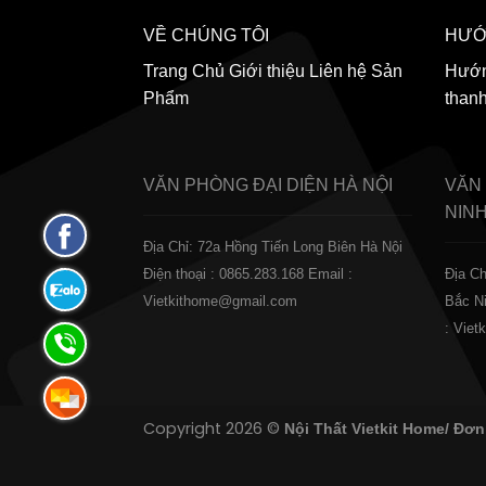
VỀ CHÚNG TÔI
HƯỚ
Trang Chủ
Giới thiệu
Liên hệ
Sản
Hướn
Phẩm
than
VĂN PHÒNG ĐẠI DIỆN
HÀ NỘI
VĂN
NIN
Fanpage
Địa Chỉ: 72a Hồng Tiến Long Biên Hà Nội
Facebook
Điện thoại : 0865.283.168
Email :
Địa Ch
Zalo:
Vietkithome@gmail.com
Bắc N
0865.283.168
: Vie
Hotline:
0865.283.168
Hotline:
Copyright 2026 ©
Nội Thất Vietkit Home/ Đơn
0865.283.168