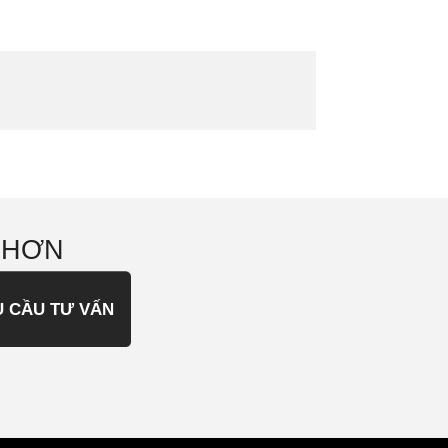
 HƠN
U CẦU TƯ VẤN