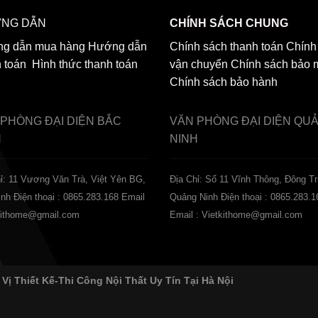
NG DẪN
CHÍNH SÁCH CHUNG
g dẫn mua hàng
Hướng dẫn
Chính sách thanh toán
Chính
h toán
Hình thức thanh toán
vận chuyển
Chính sách bảo 
Chính sách bảo hành
 PHÒNG ĐẠI DIỆN
BẮC
VĂN PHÒNG ĐẠI DIỆN
QU
H
NINH
ỉ: 11 Vương Văn Trà, Việt Yên BG,
Địa Chỉ: Số 11 Vĩnh Thông, Đông Tr
inh
Điện thoại : 0865.283.168
Email
Quảng Ninh
Điện thoại : 0865.283.1
tkithome@gmail.com
Email : Vietkithome@gmail.com
 Vị Thiết Kế-Thi Công Nội Thất Uy Tín Tại Hà Nội