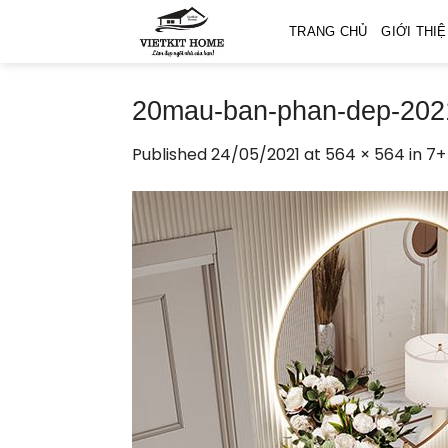
Skip
TRANG CHỦ
GIỚI THI
to
content
20mau-ban-phan-dep-2021
Published
24/05/2021
at
564 × 564
in
7+