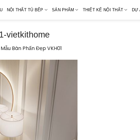
ỆU
NỘI THẤT TỦ BẾP
SẢN PHẨM
THIẾT KẾ NỘI THẤT
DỰ 
-vietkithome
 Mẫu Bàn Phấn Đẹp VKH01