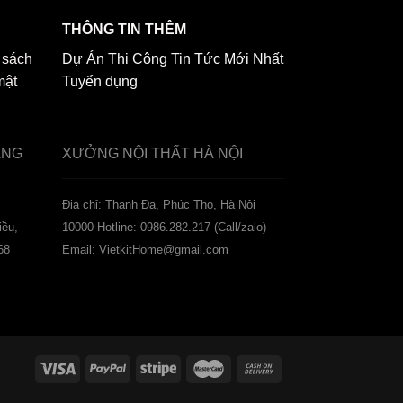
THÔNG TIN THÊM
 sách
Dự Án Thi Công
Tin Tức Mới Nhất
mật
Tuyển dụng
ẢNG
XƯỞNG NỘI THẤT
HÀ NỘI
️Địa chỉ: Thanh Đa, Phúc Thọ, Hà Nội
iều,
10000
Hotline: 0986.282.217 (Call/zalo)
68
Email: VietkitHome@gmail.com