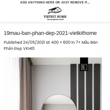
Skip
ADD ANYTHING HERE OR JUST REMOVE IT...
to
0
content
19mau-ban-phan-dep-2021-vietkithome
Published
24/05/2021
at
400 × 600
in
7+ Mẫu Bàn
Phấn Đẹp VKH01