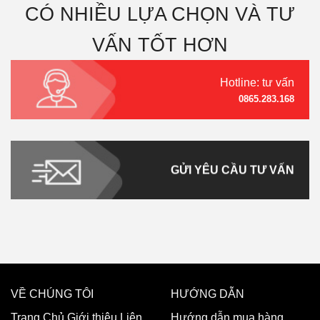
CÓ NHIỀU LỰA CHỌN VÀ TƯ
VẤN TỐT HƠN
Hotline: tư vấn
0865.283.168
GỬI YÊU CẦU TƯ VẤN
VỀ CHÚNG TÔI
HƯỚNG DẪN
Trang Chủ
Giới thiệu
Liên
Hướng dẫn mua hàng