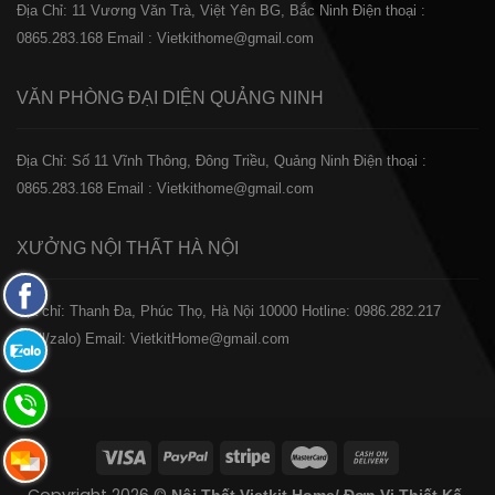
Địa Chỉ: 11 Vương Văn Trà, Việt Yên BG, Bắc Ninh
Điện thoại :
0865.283.168
Email : Vietkithome@gmail.com
VĂN PHÒNG ĐẠI DIỆN
QUẢNG NINH
Địa Chỉ: Số 11 Vĩnh Thông, Đông Triều, Quảng Ninh
Điện thoại :
0865.283.168
Email : Vietkithome@gmail.com
XƯỞNG NỘI THẤT
HÀ NỘI
Fanpage
️Địa chỉ: Thanh Đa, Phúc Thọ, Hà Nội 10000
Hotline: 0986.282.217
Facebook
(Call/zalo)
Email: VietkitHome@gmail.com
Zalo:
0865.283.168
Hotline:
0865.283.168
Hotline: