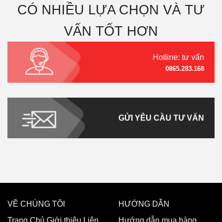
CÓ NHIỀU LỰA CHỌN VÀ TƯ
VẤN TỐT HƠN
Hotline: tư vấn
0865.283.168
GỬI YÊU CẦU TƯ VẤN
VỀ CHÚNG TÔI
HƯỚNG DẪN
Trang Chủ
Giới thiệu
Liên
Hướng dẫn mua hàng