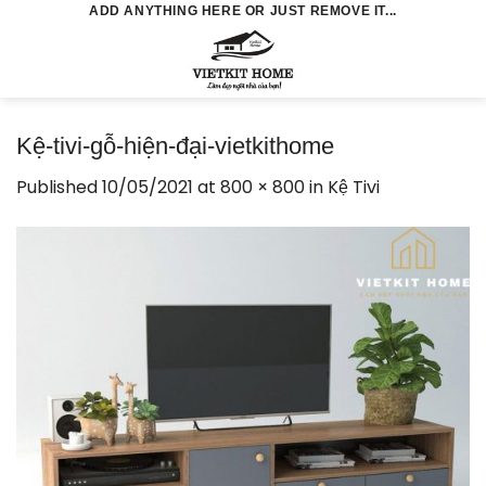
Skip
ADD ANYTHING HERE OR JUST REMOVE IT...
to
0
content
Kệ-tivi-gỗ-hiện-đại-vietkithome
Published
10/05/2021
at
800 × 800
in
Kệ Tivi