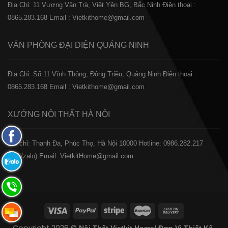
Địa Chỉ: 11 Vương Văn Trà, Việt Yên BG, Bắc Ninh
Điện thoại :
0865.283.168
Email : Vietkithome@gmail.com
VĂN PHÒNG ĐẠI DIỆN
QUẢNG NINH
Địa Chỉ: Số 11 Vĩnh Thông, Đông Triều, Quảng Ninh
Điện thoại :
0865.283.168
Email : Vietkithome@gmail.com
XƯỞNG NỘI THẤT
HÀ NỘI
Fanpage
️Địa chỉ: Thanh Đa, Phúc Thọ, Hà Nội 10000
Hotline: 0986.282.217
Facebook
(Call/zalo)
Email: VietkitHome@gmail.com
Zalo:
0865.283.168
Hotline:
0865.283.168
Hotline: