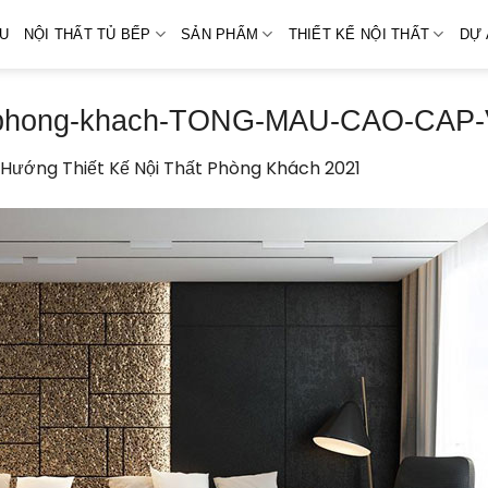
ỆU
NỘI THẤT TỦ BẾP
SẢN PHẨM
THIẾT KẾ NỘI THẤT
DỰ 
that-phong-khach-TONG-MAU-CAO-CA
 Hướng Thiết Kế Nội Thất Phòng Khách 2021