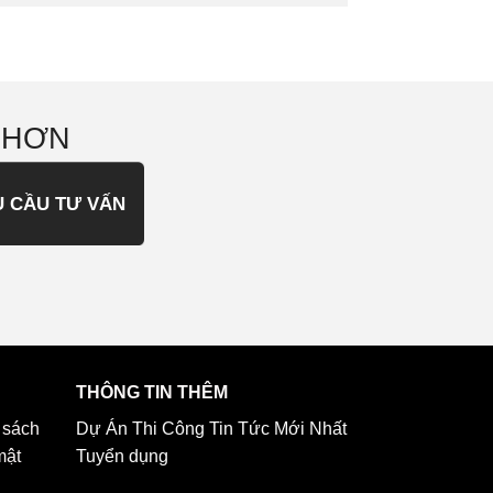
 HƠN
U CẦU TƯ VẤN
THÔNG TIN THÊM
 sách
Dự Án Thi Công
Tin Tức Mới Nhất
mật
Tuyển dụng