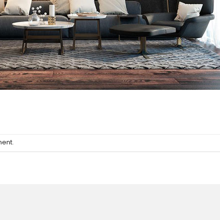
ment
.