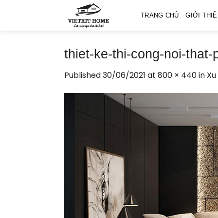
Skip
TRANG CHỦ
GIỚI THI
to
content
thiet-ke-thi-cong-noi-
Published
30/06/2021
at
800 × 440
in
Xu