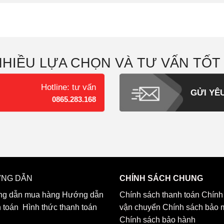
NHIỀU LỰA CHỌN VÀ TƯ VẤN TỐT
Hotline: tư vấn
GỬI YÊ
0865.283.168
NG DẪN
CHÍNH SÁCH CHUNG
g dẫn mua hàng
Hướng dẫn
Chính sách thanh toán
Chính
h toán
Hình thức thanh toán
vận chuyển
Chính sách bảo 
Chính sách bảo hành