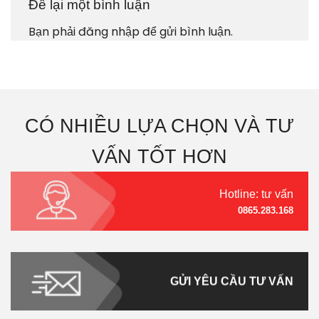
Để lại một bình luận
Bạn phải
đăng nhập
để gửi bình luận.
CÓ NHIỀU LỰA CHỌN VÀ TƯ
VẤN TỐT HƠN
Hotline: tư vấn
0865.283.168
GỬI YÊU CẦU TƯ VẤN