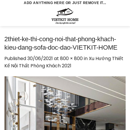
Skip
ADD ANYTHING HERE OR JUST REMOVE IT...
to
0
content
2thiet-ke-thi-cong-noi-that-phong-khach-
kieu-dang-sofa-doc-dao-VIETKIT-HOME
Published
30/06/2021
at
800 × 800
in
Xu Hướng Thiết
Kế Nội Thất Phòng Khách 2021