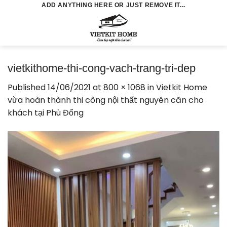
Skip
ADD ANYTHING HERE OR JUST REMOVE IT...
to
0
content
vietkithome-thi-cong-vach-trang-tri-dep
Published
14/06/2021
at
800 × 1068
in
Vietkit Home
vừa hoàn thành thi công nội thất nguyên căn cho
khách tại Phù Đổng